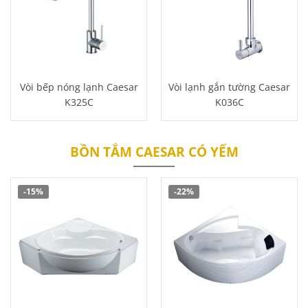
Vòi bếp nóng lạnh Caesar
Vòi lạnh gắn tường Caesar
K325C
K036C
BỒN TẮM CAESAR CÓ YẾM
-15%
-22%