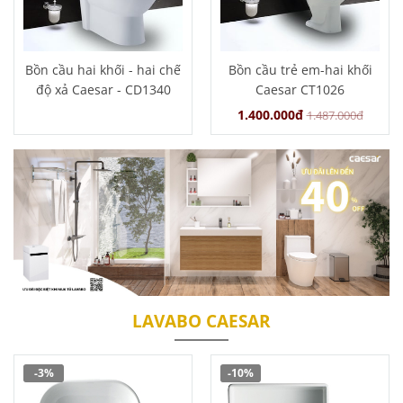
Bồn cầu hai khối - hai chế
Bồn cầu trẻ em-hai khối
độ xả Caesar - CD1340
Caesar CT1026
1.400.000đ
1.487.000đ
LAVABO CAESAR
-3%
-10%