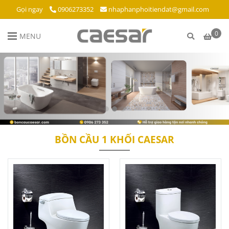
Gọi ngay
0906273352
nhaphanphoitiendat@gmail.com
0
MENU
BỒN CẦU 1 KHỐI CAESAR