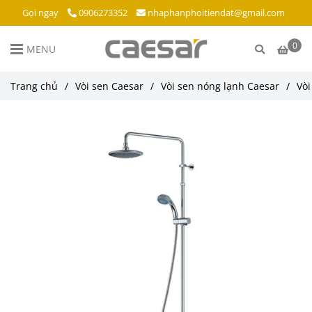
Gọi ngay
0906273352
nhaphanphoitiendat@gmail.com
0
MENU
Trang chủ
/
Vòi sen Caesar
/
Vòi sen nóng lạnh Caesar
/
Vòi