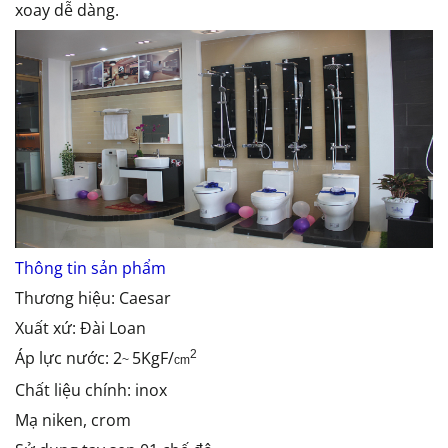
xoay dễ dàng.
Thông tin sản phẩm
Thương hiệu: Caesar
Xuất xứ: Đài Loan
Áp lực nước: 2
5KgF/
2
~
cm
Chất liệu chính: inox
Mạ niken, crom