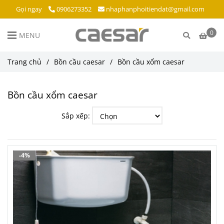
Gọi ngay
0906273352
nhaphanphoitiendat@gmail.com
0
MENU
Trang chủ
/
Bồn cầu caesar
/
Bồn cầu xổm caesar
Bồn cầu xổm caesar
Sắp xếp:
-4%