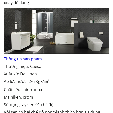
xoay dễ dàng.
Thông tin sản phẩm
Thương hiệu: Caesar
Xuất xứ: Đài Loan
Áp lực nước: 2
5KgF/
2
~
cm
Chất liệu chính: inox
Mạ niken, crom
Sử dụng tay sen 01 chế độ.
Vòi sen có hai chế độ nóng-lạnh thích hợp sử dụng