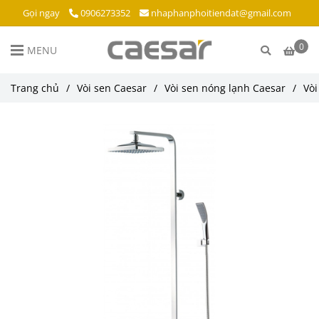
Gọi ngay
0906273352
nhaphanphoitiendat@gmail.com
0
MENU
Trang chủ
/
Vòi sen Caesar
/
Vòi sen nóng lạnh Caesar
/
Vòi