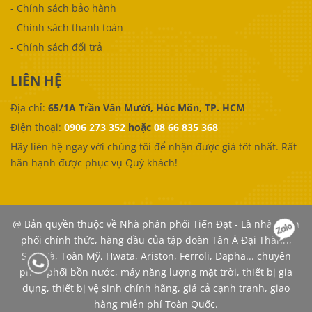
-
Chính sách bảo hành
-
Chính sách thanh toán
-
Chính sách đổi trả
LIÊN HỆ
Địa chỉ:
65/1A Trần Văn Mười, Hóc Môn, TP. HCM
Điện thoại:
0906 273 352
hoặc
08 66 835 368
Hãy liên hệ ngay với chúng tôi để nhận được giá tốt nhất.
Rất
hân hạnh được phục vụ Quý khách!
@ Bản quyền thuộc về Nhà phân phối Tiến Đạt - Là nhà phân
phối chính thức, hàng đầu của tập đoàn Tân Á Đại Thành,
Sơn Hà, Toàn Mỹ, Hwata, Ariston, Ferroli, Dapha... chuyên
phân phối bồn nước, máy năng lượng mặt trời, thiết bị gia
dụng, thiết bị vệ sinh chính hãng, giá cả cạnh tranh, giao
hàng miễn phí Toàn Quốc.